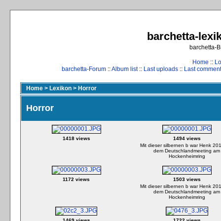
barchetta-lexik
barchetta-B
Home
::
Lo
barchetta-Forum
::
Album list
::
Last uploads
::
Last commen
Home
>
Lexikon
>
Horror
Horror
1418 views
1494 views
Mit dieser silbernen b war Henk 20
dem Deutschlandmeeting am
Hockenheimring
1172 views
1503 views
Mit dieser silbernen b war Henk 20
dem Deutschlandmeeting am
Hockenheimring
1469 views
1722 views