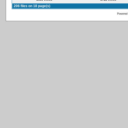
206 files on 18 page(s)
Powered